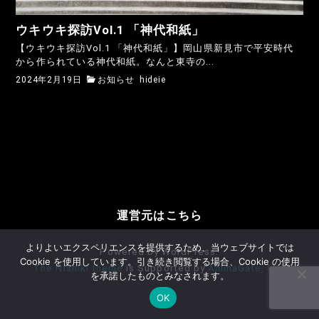
ウキウキ探訪Vol.1 「神代和紙」
【ウキウキ探訪Vol.1 「神代和紙」】岡山県新見市で平安時代
から作られている神代和紙。なんと東寺の...
2024年2月19日
お知らせ
hideie
運営元はこちら
よりよいエクスペリエンスを提供するため、当ウェブサイトでは
Powered by WordPress.
Cookie を使用しています。引き続き閲覧する場合、Cookie の使用
The Nishiki theme
is Supported by
AnimaGate, Inc.
を承諾したものとみなされます。
OK