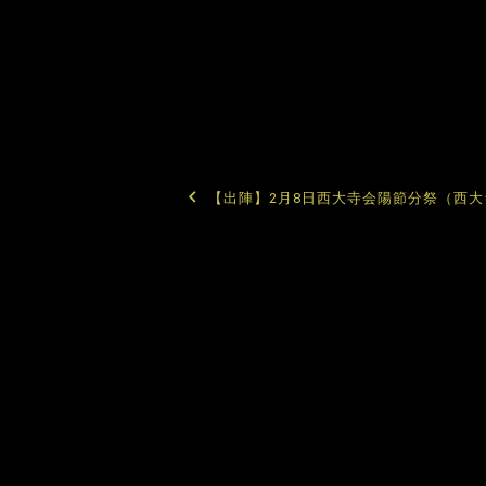
投
【出陣】2月8日西大寺会陽節分祭（西
稿
ナ
ビ
ゲ
ー
シ
ョ