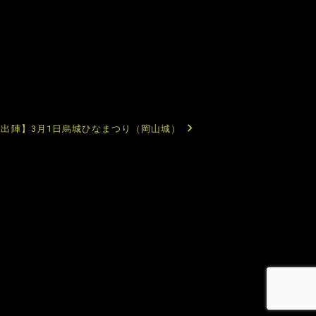
【出陣】3月1日烏城ひなまつり（岡山城）